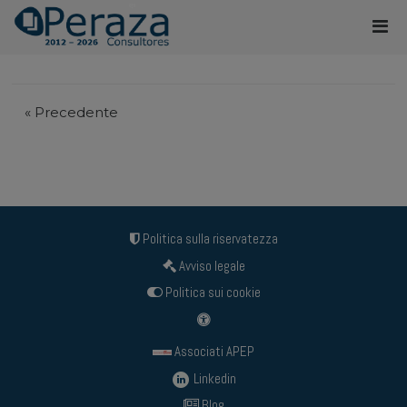
«
Precedente
Politica sulla riservatezza
Avviso legale
Politica sui cookie
Associati APEP
Linkedin
Blog