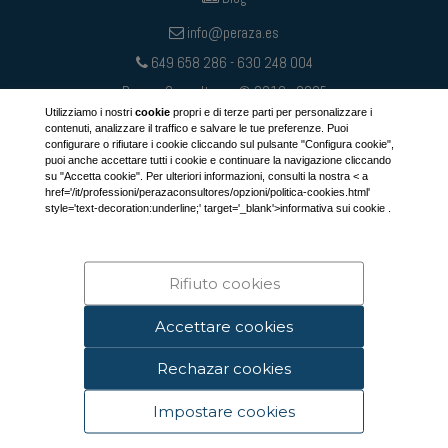
info@peraza.es
649 658 286 - 630 248 004
Peraza Consultores © 2012 - 2025
Utilizziamo i nostri
cookie
propri e di terze parti per personalizzare i
contenuti, analizzare il traffico e salvare le tue preferenze. Puoi
configurare o rifiutare i cookie cliccando sul pulsante "Configura cookie",
puoi anche accettare tutti i cookie e continuare la navigazione cliccando
su "Accetta cookie". Per ulteriori informazioni, consulti la nostra < a
href='/it/professioni/perazaconsultores/opzioni/politica-cookies.html'
style='text-decoration:underline;' target='_blank'>informativa sui cookie .
Rifiuto cookies
Accettare cookies
Rechazar cookies
Impostare cookies