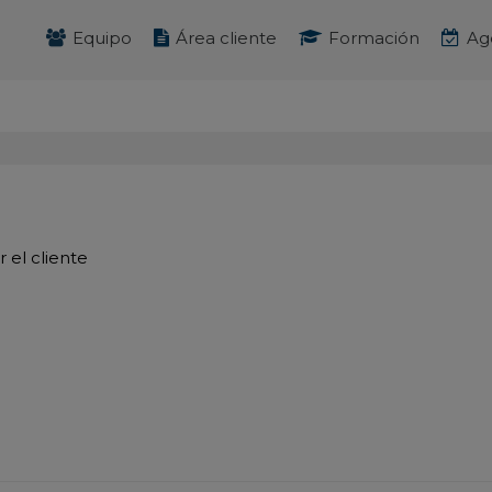
Equipo
Área cliente
Formación
Ag
 el cliente
e