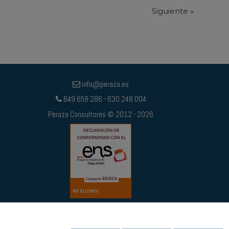
Siguiente
»
info@peraza.es
649 658 286 - 630 248 004
Peraza Consultores © 2012 - 2026