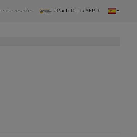
endar reunión
#PactoDigitalAEPD