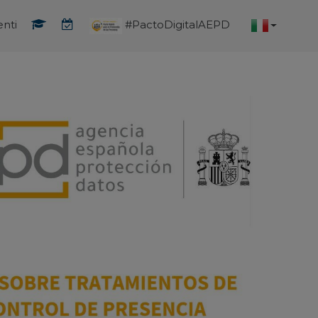
enti
#PactoDigitalAEPD