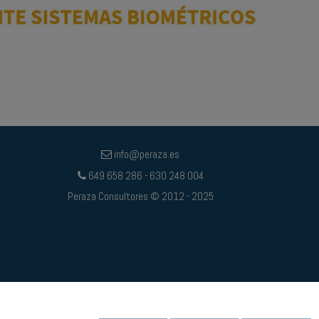
info@peraza.es
649 658 286 - 630 248 004
Peraza Consultores © 2012 - 2025