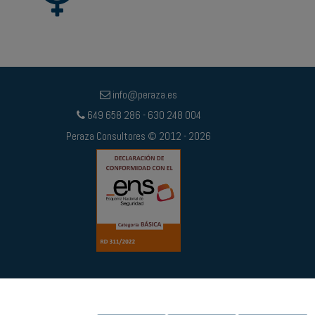
info@peraza.es
649 658 286 - 630 248 004
Peraza Consultores © 2012 - 2026