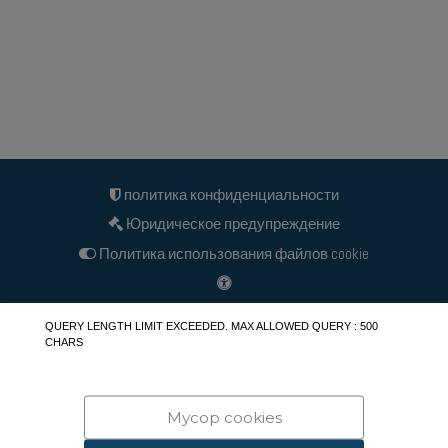
политика конфиденциальности
Юридическое предупреждение
Политика использования файлов cookie
АПЕП Ассошиэйтс
QUERY LENGTH LIMIT EXCEEDED. MAX ALLOWED QUERY : 500
CHARS
Линкедин
Блог
info@peraza.es
Мусор cookies
649 658 286 - 630 248 004