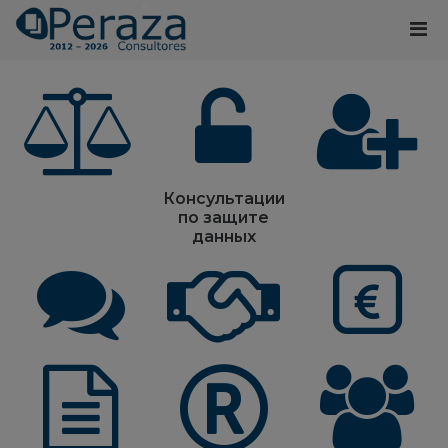
Консультации
по защите
данных